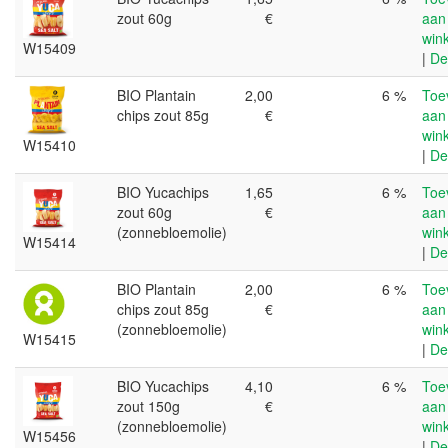
zout 60g
€
aan
win
W15409
|
De
BIO Plantain
2,00
6 %
Toe
chips zout 85g
€
aan
win
W15410
|
De
BIO Yucachips
1,65
6 %
Toe
zout 60g
€
aan
(zonnebloemolie)
win
W15414
|
De
BIO Plantain
2,00
6 %
Toe
chips zout 85g
€
aan
(zonnebloemolie)
win
W15415
|
De
BIO Yucachips
4,10
6 %
Toe
zout 150g
€
aan
(zonnebloemolie)
win
W15456
|
De