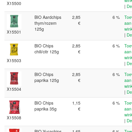
win
X15500
|
De
BIO Aardchips
2,85
6 %
Toe
thym/rozem
€
aan
125g
win
X15501
|
De
BIO Chips
2,85
6 %
Toe
chili/citr 125g
€
aan
win
X15503
|
De
BIO Chips
2,85
6 %
Toe
paprika 125g
€
aan
win
X15504
|
De
BIO Chips
1,15
6 %
Toe
paprika 35g
€
aan
win
X15508
|
De
BIO Yucachips
1,65
6 %
Toe