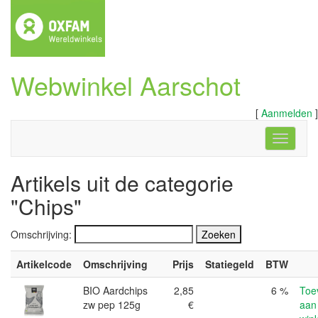
Webwinkel Aarschot
[
Aanmelden
]
Navigati
Artikels uit de categorie
"Chips"
Omschrijving:
Artikelcode
Omschrijving
Prijs
Statiegeld
BTW
BIO Aardchips
2,85
6 %
Toe
zw pep 125g
€
aan