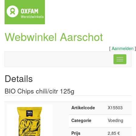
Webwinkel Aarschot
[
Aanmelden
]
Navigati
Details
BIO Chips chili/citr 125g
Artikelcode
X15503
Categorie
Voeding
Prijs
2,85 €