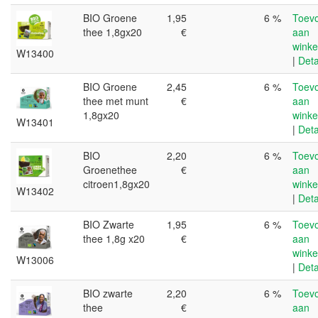
BIO Groene
1,95
6 %
Toev
thee 1,8gx20
€
aan
wink
W13400
|
Deta
BIO Groene
2,45
6 %
Toev
thee met munt
€
aan
1,8gx20
wink
W13401
|
Deta
BIO
2,20
6 %
Toev
Groenethee
€
aan
citroen1,8gx20
wink
W13402
|
Deta
BIO Zwarte
1,95
6 %
Toev
thee 1,8g x20
€
aan
wink
W13006
|
Deta
BIO zwarte
2,20
6 %
Toev
thee
€
aan