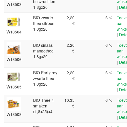
bosvruchten
wink
W13503
1,8gx20
|
Deta
BIO zwarte
2,20
6 %
Toev
thee citroen
€
aan
1,8gx20
wink
W13504
|
Deta
BIO sinaas-
2,20
6 %
Toev
mangothee
€
aan
1,8gx20
wink
W13506
|
Deta
BIO Earl grey
2,20
6 %
Toev
zwarte thee
€
aan
1,8gx20
wink
W13505
|
Deta
BIO Thee 4
10,35
6 %
Toev
smaken
€
aan
(1,8x25)x4
wink
W13508
|
Deta