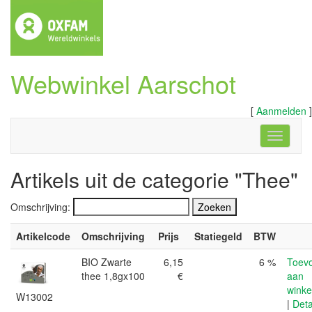
Webwinkel Aarschot
[
Aanmelden
]
Navigati
Artikels uit de categorie "Thee"
Omschrijving:
Artikelcode
Omschrijving
Prijs
Statiegeld
BTW
BIO Zwarte
6,15
6 %
Toev
thee 1,8gx100
€
aan
wink
W13002
|
Deta