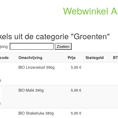
Webwinkel A
kels uit de categorie "Groenten"
jving:
lcode
Omschrijving
Prijs
Statiegeld
B
BIO Linzenstoof 390g
5,95 €
0
BIO Mafé 390g
5,95 €
1
BIO Shakshuka 380g
5,95 €