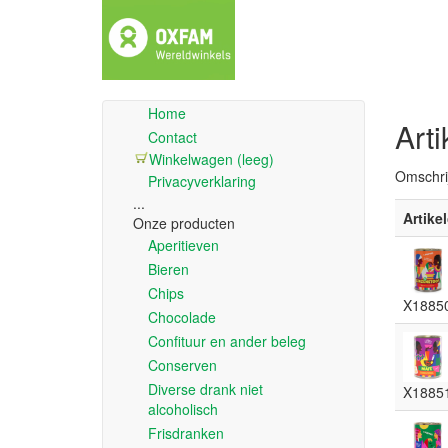
Home
Arti
Contact
Winkelwagen (leeg)
Omschri
Privacyverklaring
...
Artike
Onze producten
Aperitieven
Bieren
Chips
X1885
Chocolade
Confituur en ander beleg
Conserven
Diverse drank niet
X1885
alcoholisch
Frisdranken