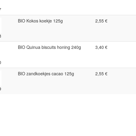
7
BIO Kokos koekje 125g
2,55 €
8
BIO Quinua biscuits honing 240g
3,40 €
0
BIO zandkoekjes cacao 125g
2,55 €
9