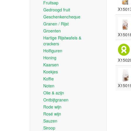
Fruitsap
X1501
Gedroogd fruit
Geschenkencheque
Granen / Rijst
Groenten
X1501
Hartige Rijstwafels &
crackers
Holfiguren
Honing
X1502
Kaarsen
Koekjes
Koffie
X1501
Noten
Olie & azijn
Ontbijtgranen
Rode wijn
Rosé wijn
Sauzen
Siroop