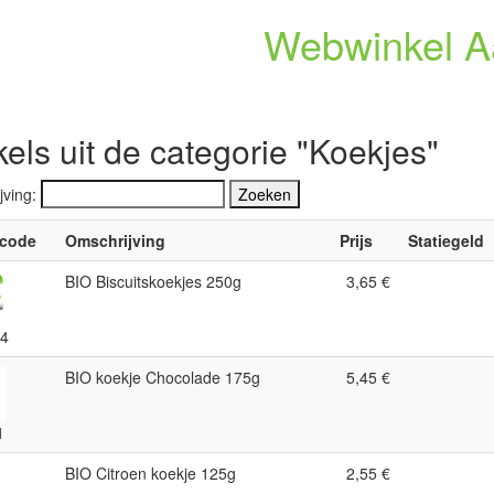
Webwinkel A
kels uit de categorie "Koekjes"
jving:
lcode
Omschrijving
Prijs
Statiegeld
BIO Biscuitskoekjes 250g
3,65 €
4
BIO koekje Chocolade 175g
5,45 €
1
BIO Citroen koekje 125g
2,55 €